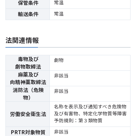
常温
保管条件
常温
輸送条件
法関連情報
毒物及び
劇物
劇物取締法
麻薬及び
非該当
向精神薬取締法
消防法（危険
非該当
物）
名称を表示及び通知すべき危険物
及び有害物、特定化学物質等障害
労働安全衛生法
予防規則：第３類物質
非該当
PRTR対象物質