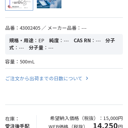
品番：43002405 ／ メーカー品番：---
規格・用途
：EP
純度
：---
CAS RN
：---
分子
式
：---
分子量
：---
容量：500mL
ご注文から出荷までの日数について
希望納入価格（税抜）：
15,000円
在庫：
14,250
受注後手配
WEB価格（税抜）
円