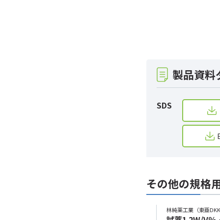
製品資料
SDS
その他の規格
林純薬工業（東亜DK
試薬1 2W/V