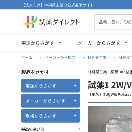
【法人向け】林純薬工業の公式通販サイト
用途からさがす
メーカーからさがす
ホーム
>
メーカーから探す
>
林純薬工業
>
林純薬
製品をさがす
林純薬工業（東亜DKK装
試薬1 2W
用途からさがす
【英名】2W/V% Potassium
メーカーからさがす
規格からさがす
製品の選び方