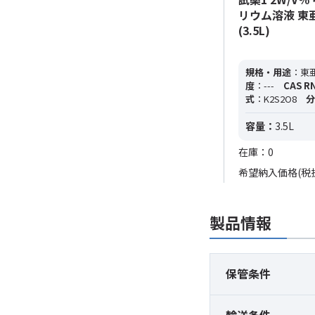
リウム溶液 東亜
(3.5L)
規格・用途
：東亜
度
：---
CAS R
式
：K2S2O8
分
容量：
3.5L
在庫：0
希望納入価格(税
製品情報
保管条件