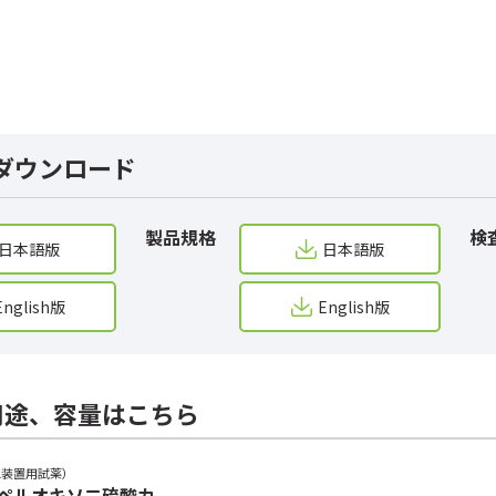
ダウンロード
製品規格
検
日本語版
日本語版
English版
English版
用途、容量はこちら
K装置用試薬）
％ ペルオキソ二硫酸カ