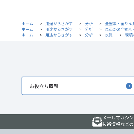
ホーム
>
用途からさがす
>
分析
>
全窒素・全りん
ホーム
>
用途からさがす
>
分析
>
東亜DKK全窒
ホーム
>
用途からさがす
>
分析
>
水質
>
環境
お役立ち情報
メールマガジン
技術情報などの