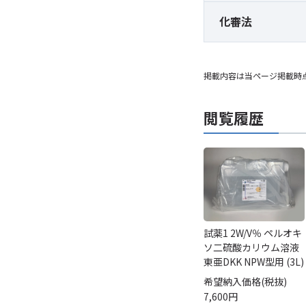
化審法
掲載内容は当ページ掲載時
閲覧履歴
試薬1 2W/V％ ペルオキ
ソ二硫酸カリウム溶液
東亜DKK NPW型用 (3L)
希望納入価格(税抜)
7,600円