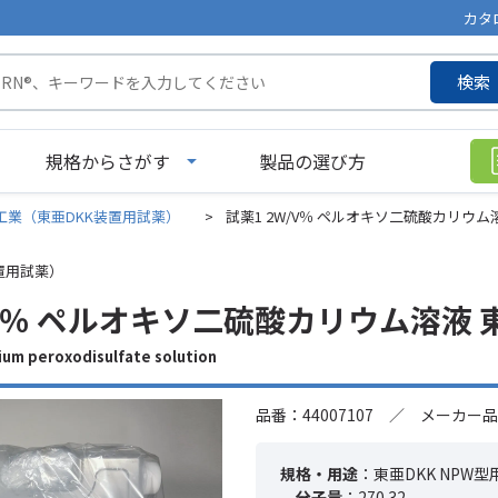
カタ
検索
規格からさがす
製品の選び方
工業（東亜DKK装置用試薬）
>
試薬1 2W/V％ ペルオキソ二硫酸カリウム溶液 
置用試薬）
/V％ ペルオキソ二硫酸カリウム溶液 東亜
 peroxodisulfate solution
品番：44007107 ／ メーカー品番
規格・用途
：東亜DKK NPW型
分子量
：270.32