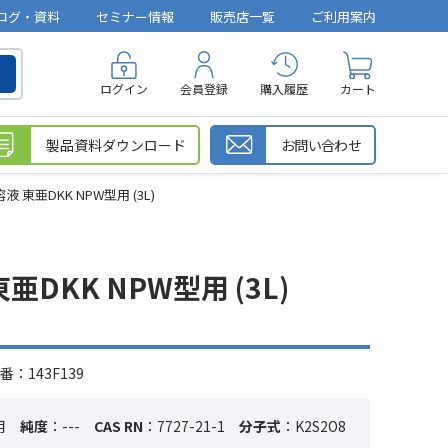
ログ・資料
セミナー情報
販売店一覧
ご利用案内
ログイン
会員登録
購入履歴
カート
製品資料ダウンロード
お問い合わせ
東亜DKK NPW型用 (3L)
DKK NPW型用 (3L)
：143F139
用
純度
：---
CAS RN
：7727-21-1
分子式
：K2S2O8