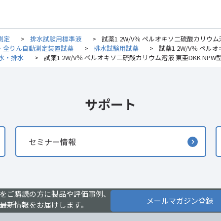
測定
>
排水試験用標準液
>
試薬1 2W/V％ ペルオキソ二硫酸カリウム溶液
素・全りん自動測定装置試薬
>
排水試験用試薬
>
試薬1 2W/V％ ペル
水・排水
>
試薬1 2W/V％ ペルオキソ二硫酸カリウム溶液 東亜DKK NPW型用
サポート
セミナー情報
をご購読の方に製品や評価事例、
メールマガジン登録
最新情報をお届けします。