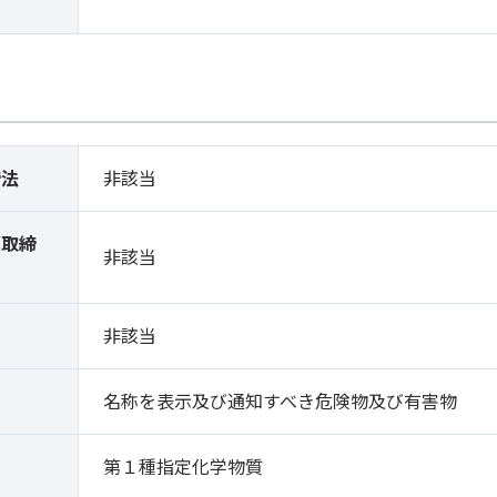
締法
非該当
薬取締
非該当
）
非該当
名称を表示及び通知すべき危険物及び有害物
第１種指定化学物質