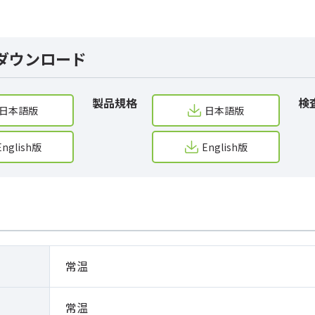
ダウンロード
製品規格
検
日本語版
日本語版
English版
English版
常温
常温