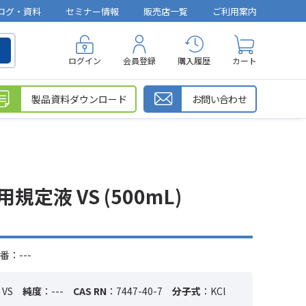
ログ・資料
セミナー情報
販売店一覧
ご利用案内
ログイン
会員登録
購入履歴
カート
製品資料ダウンロード
お問い合わせ
規定液 VS (500mL)
番：---
VS
純度
：---
CAS RN
：7447-40-7
分子式
：KCl