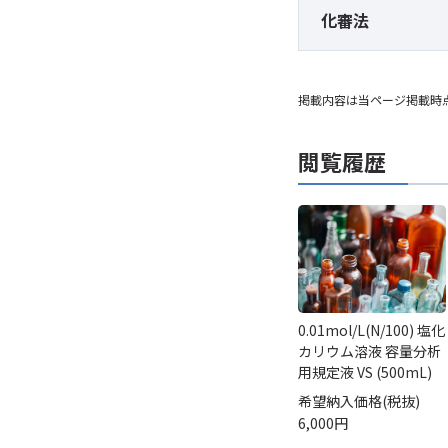
化審法
掲載内容は当ページ掲載時
閲覧履歴
0.01mol/L(N/100) 塩化
カリウム溶液 容量分析
用規定液 VS (500mL)
希望納入価格(税抜)
6,000円