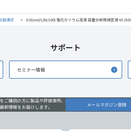
沈殿滴定
>
0.01mol/L(N/100) 塩化カリウム溶液 容量分析用規定液 VS (500
サポート
セミナー情報
をご購読の方に製品や評価事例、
メールマガジン登録
最新情報をお届けします。