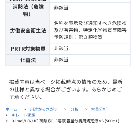
消防法（危険
非該当
物）
名称を表示及び通知すべき危険物
及び有害物、特定化学物質等障害
労働安全衛生法
予防規則：第３類物質
非該当
PRTR対象物質
非該当
化審法
掲載内容は当ページ掲載時点の情報のため、最新
の仕様と異なる場合がございます。あらかじめご
了承ください。
ホーム
用途からさがす
分析
容量分析
>
>
>
キレート滴定
>
0.1mol/L(N/10) 硫酸鉄(Ⅱ)溶液 容量分析用規定液 VS (500mL)
>