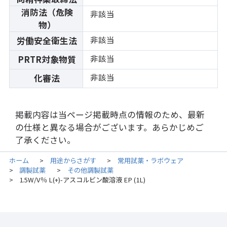
消防法（危険
非該当
物）
非該当
労働安全衛生法
非該当
PRTR対象物質
非該当
化審法
掲載内容は当ページ掲載時点の情報のため、最新
の仕様と異なる場合がございます。あらかじめご
了承ください。
ホーム
用途からさがす
常用試薬・ラボウェア
>
>
調製試薬
その他調製試薬
>
>
1.5W/V％ L(+)-アスコルビン酸溶液 EP (1L)
>