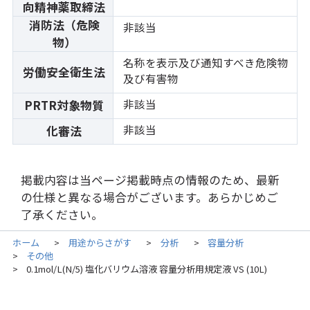
向精神薬取締法
消防法（危険
非該当
物）
名称を表示及び通知すべき危険物
労働安全衛生法
及び有害物
非該当
PRTR対象物質
非該当
化審法
掲載内容は当ページ掲載時点の情報のため、最新
の仕様と異なる場合がございます。あらかじめご
了承ください。
ホーム
用途からさがす
分析
容量分析
>
>
>
その他
>
0.1mol/L(N/5) 塩化バリウム溶液 容量分析用規定液 VS (10L)
>