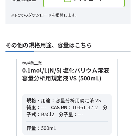
※PCでのダウンロードを推奨します。
その他の規格用途、容量はこちら
林純薬工業
0.1mol/L(N/5) 塩化バリウム溶液
容量分析用規定液 VS (500mL)
規格・用途
：容量分析用規定液 VS
純度
：---
CAS RN
：10361-37-2
分
子式
：BaCl2
分子量
：---
容量：
500mL