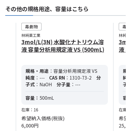
その他の規格用途、容量はこちら
林純薬工業
林純薬
3mol/L(3N) 水酸化ナトリウム溶
3m
液 容量分析用規定液 VS (500mL)
液 容
規格・用途
：容量分析用規定液 VS
規
純度
：---
CAS RN
：1310-73-2
分
純
子式
：NaOH
分子量
：---
子
容量：
500mL
容
在庫：16
在庫：
希望納入価格(税抜)
希望
6,000円
25,0