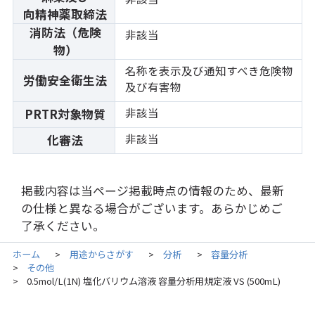
向精神薬取締法
消防法（危険
非該当
物）
名称を表示及び通知すべき危険物
労働安全衛生法
及び有害物
非該当
PRTR対象物質
非該当
化審法
掲載内容は当ページ掲載時点の情報のため、最新
の仕様と異なる場合がございます。あらかじめご
了承ください。
ホーム
用途からさがす
分析
容量分析
>
>
>
その他
>
0.5mol/L(1N) 塩化バリウム溶液 容量分析用規定液 VS (500mL)
>