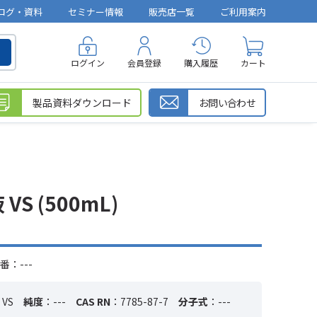
ログ・資料
セミナー情報
販売店一覧
ご利用案内
ログイン
会員登録
購入履歴
カート
製品資料ダウンロード
お問い合わせ
S (500mL)
番：---
VS
純度
：---
CAS RN
：7785-87-7
分子式
：---