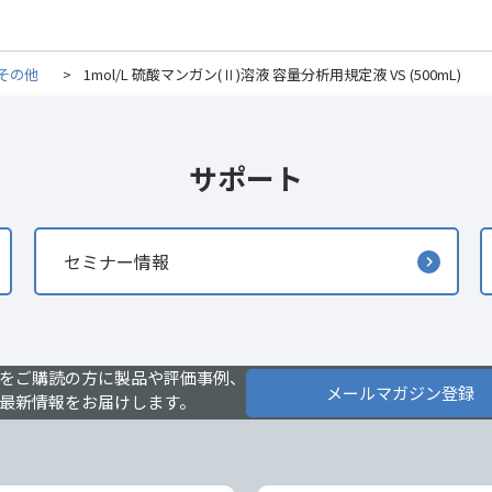
その他
>
1mol/L 硫酸マンガン(Ⅱ)溶液 容量分析用規定液 VS (500mL)
サポート
セミナー情報
をご購読の方に製品や評価事例、
メールマガジン登録
最新情報をお届けします。