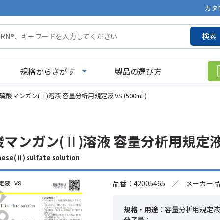
カタ
検索
規格からさがす
製品の選び方
/L 硫酸マンガン(Ⅱ)溶液 容量分析用規定液 VS (500mL)
硫酸マンガン(Ⅱ)溶液 容量分析用規定液 V
e(Ⅱ) sulfate solution
品番：42005465 ／ メーカー品
規格・用途
：容量分析用規定液 
分子量
：---