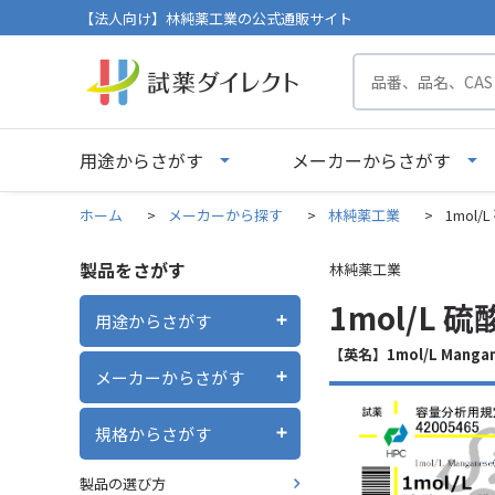
【法人向け】林純薬工業の公式通販サイト
用途からさがす
メーカーからさがす
ホーム
>
メーカーから探す
>
林純薬工業
>
1mol
製品をさがす
林純薬工業
1mol/L 
用途からさがす
【英名】1mol/L Manganes
メーカーからさがす
規格からさがす
製品の選び方