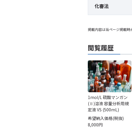
化審法
掲載内容は当ページ掲載時
閲覧履歴
1mol/L 硫酸マンガン
(Ⅱ)溶液 容量分析用規
定液 VS (500mL)
希望納入価格(税抜)
8,000円