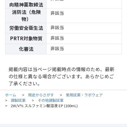
向精神薬取締法
消防法（危険
非該当
物）
非該当
労働安全衛生法
非該当
PRTR対象物質
非該当
化審法
掲載内容は当ページ掲載時点の情報のため、最新
の仕様と異なる場合がございます。あらかじめご
了承ください。
ホーム
用途からさがす
常用試薬・ラボウェア
>
>
調製試薬
その他調製試薬
>
>
2W/V％ スルファミン酸溶液 EP (100mL)
>