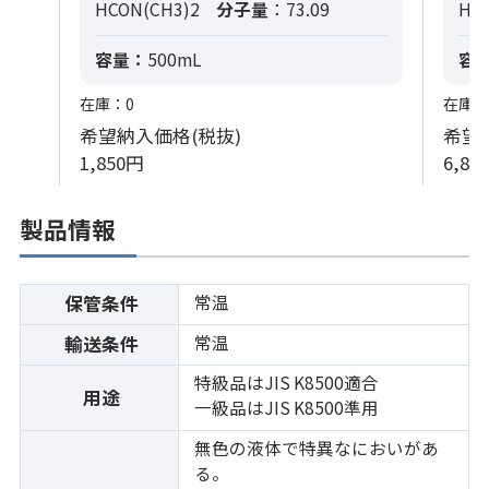
HCON(CH3)2
分子量
：73.09
HC
容量：
500mL
容
在庫：0
在庫：
希望納入価格(税抜)
希望
1,850円
6,80
製品情報
常温
保管条件
常温
輸送条件
特級品はJIS K8500適合
用途
一級品はJIS K8500準用
無色の液体で特異なにおいがあ
る。