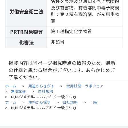
名称を表示及び通知すべき危険物
及び有害物、有機溶剤中毒予防規
労働安全衛生法
則：第２種有機溶剤、がん原生物
質
第１種指定化学物質
PRTR対象物質
非該当
化審法
掲載内容は当ページ掲載時点の情報のため、最新
の仕様と異なる場合がございます。あらかじめご
了承ください。
ホーム
用途からさがす
常用試薬・ラボウェア
>
>
常用試薬
自社規格
>
>
N,N-ジメチルホルムアミド 一級 (15kg)
>
ホーム
規格から探す
自社規格
一級
>
>
>
N,N-ジメチルホルムアミド 一級 (15kg)
>