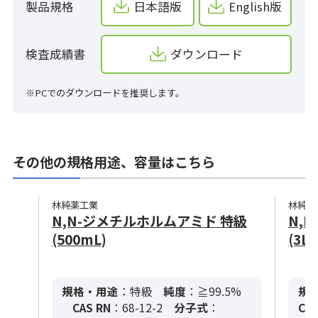
製品規格
日本語版
English版
検査成績書
ダウンロード
※PCでのダウンロードを推奨します。
その他の規格用途、容量はこちら
林純薬工業
林純薬
N,N-ジメチルホルムアミド 特級
N,
(500mL)
(3L)
規格・用途
：特級
純度
：≧99.5%
規
CAS RN
：68-12-2
分子式
：
CAS