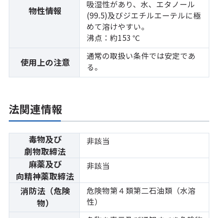
吸湿性があり、水、エタノール
物性情報
(99.5)及びジエチルエーテルに極
めて溶けやすい。
沸点：約153 ℃
通常の取扱い条件では安定であ
使用上の注意
る。
法関連情報
毒物及び
非該当
劇物取締法
麻薬及び
非該当
向精神薬取締法
消防法（危険
危険物第４類第二石油類（水溶
性）
物）