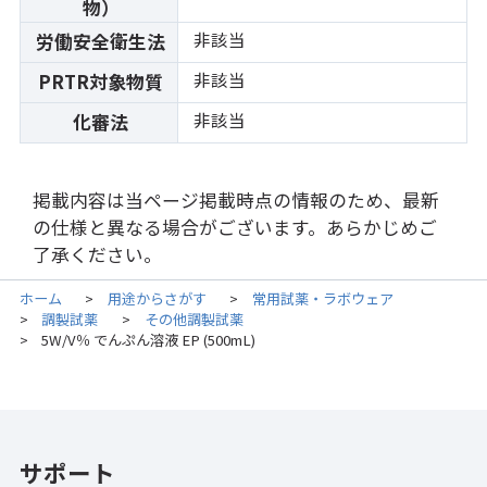
物）
非該当
労働安全衛生法
非該当
PRTR対象物質
非該当
化審法
掲載内容は当ページ掲載時点の情報のため、最新
の仕様と異なる場合がございます。あらかじめご
了承ください。
ホーム
用途からさがす
常用試薬・ラボウェア
>
>
調製試薬
その他調製試薬
>
>
5W/V％ でんぷん溶液 EP (500mL)
>
サポート