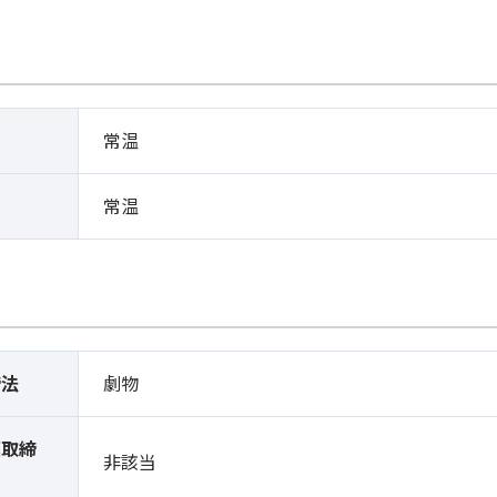
常温
常温
締法
劇物
薬取締
非該当