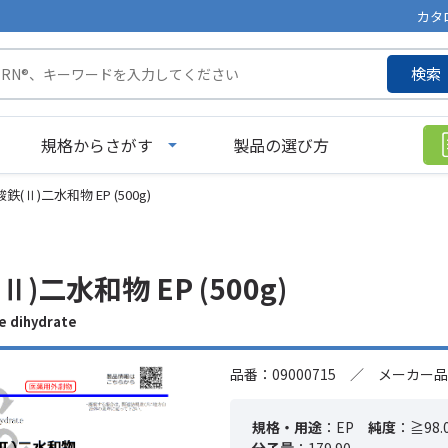
カタ
検索
規格からさがす
製品の選び方
(Ⅱ)二水和物 EP (500g)
)二水和物 EP (500g)
 dihydrate
品番：09000715 ／ メーカー品
規格・用途
：EP
純度
：≧98.