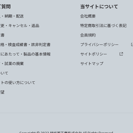
ご質問
当サイトについて
入・納期・配送
会社概要
変更・キャンセル・返品
特定商取引法に基づく表記
求書
会員規約
規格・検査成績書・該非判定書
プライバシーポリシー
用にあたって・製品の基本情報
サイトポリシー
て・試薬の廃棄
サイトマップ
ついて
クトの使い方について
要望
Copyright © 2023 林純薬工業株式会社 All Rights Reserved.