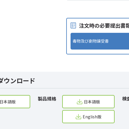
注文時の必要提出書
毒物及び劇物譲受書
ダウンロード
製品規格
検
日本語版
日本語版
English版