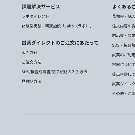
課題解決サービス
よくある
ラボダイレクト
見積書・購
体験型実験・研究施設「Labo（ラボ）」
注文内容の
納品書・請
試薬ダイレクトのご注文にあたって
SDS・製品
販売方針
試薬のご利
ご注文方法
容器につい
SDS/検査成績書/製品規格の入手方法
提出書類に
見積り方法
試薬ダイレ
その他・ご