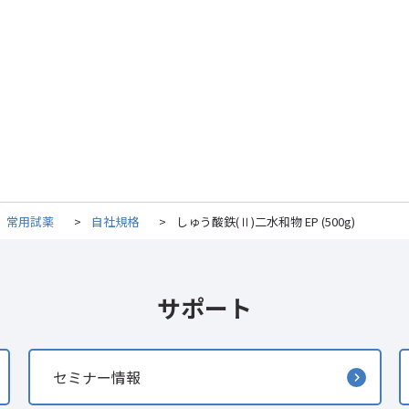
常用試薬
>
自社規格
>
しゅう酸鉄(Ⅱ)二水和物 EP (500g)
サポート
セミナー情報