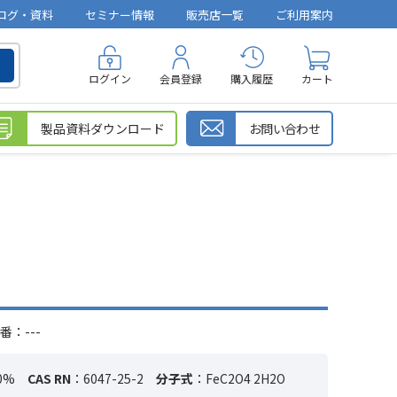
ログ・資料
セミナー情報
販売店一覧
ご利用案内
ログイン
会員登録
購入履歴
カート
製品資料ダウンロード
お問い合わせ
番：---
0%
CAS RN
：6047-25-2
分子式
：FeC2O4 2H2O