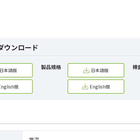
ダウンロード
製品規格
検
日本語版
日本語版
English版
English版
常温