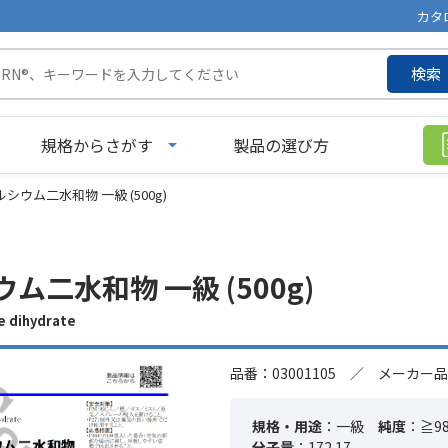
カタ
検索
規格からさがす
製品の選び方
シウム二水和物 一級 (500g)
ム二水和物 一級 (500g)
 dihydrate
品番：03001105 ／ メーカー品
規格・用途
：一級
純度
：≧98
分子量
：172.17