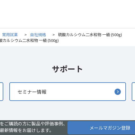
常用試薬
>
自社規格
>
硫酸カルシウム二水和物 一級 (500g)
酸カルシウム二水和物 一級 (500g)
サポート
セミナー情報
をご購読の方に製品や評価事例、
メールマガジン登録
最新情報をお届けします。