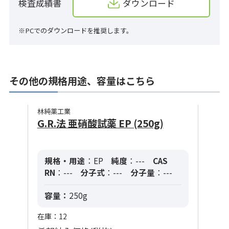
検査成績書
ダウンロード
※PCでのダウンロードを推奨します。
その他の規格用途、容量はこちら
林純薬工業
G.R.法 亜硝酸試薬 EP (250g)
規格・用途
：EP
純度
：---
CAS
RN
：---
分子式
：---
分子量
：---
容量：
250g
在庫：12