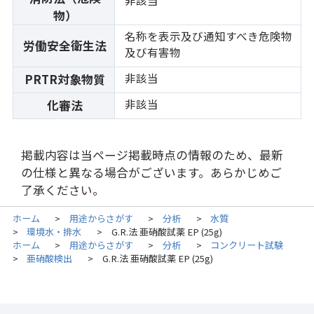
物）
名称を表示及び通知すべき危険物
労働安全衛生法
及び有害物
非該当
PRTR対象物質
非該当
化審法
掲載内容は当ページ掲載時点の情報のため、最新
の仕様と異なる場合がございます。あらかじめご
了承ください。
ホーム
用途からさがす
分析
水質
>
>
>
環境水・排水
G.R.法 亜硝酸試薬 EP (25g)
>
>
ホーム
用途からさがす
分析
コンクリート試験
>
>
>
亜硝酸検出
G.R.法 亜硝酸試薬 EP (25g)
>
>