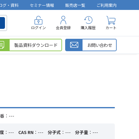
ログ・資料
セミナー情報
販売店一覧
ご利用案内
ログイン
会員登録
購入履歴
カート
製品資料ダウンロード
お問い合わせ
番：---
度
：---
CAS RN
：---
分子式
：---
分子量
：---