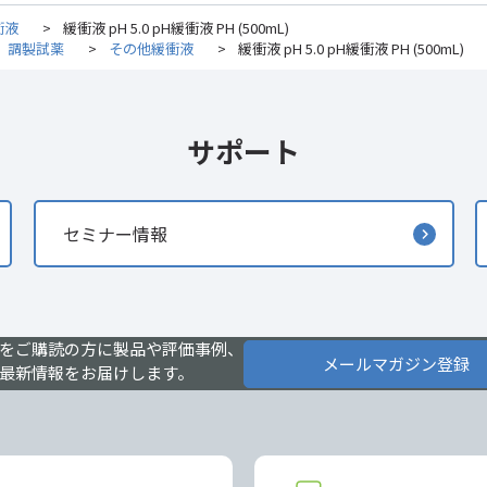
衝液
>
緩衝液 pH 5.0 pH緩衝液 PH (500mL)
調製試薬
>
その他緩衝液
>
緩衝液 pH 5.0 pH緩衝液 PH (500mL)
サポート
セミナー情報
をご購読の方に製品や評価事例、
メールマガジン登録
最新情報をお届けします。