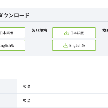
ダウンロード
製品規格
検
日本語版
日本語版
English版
English版
常温
常温