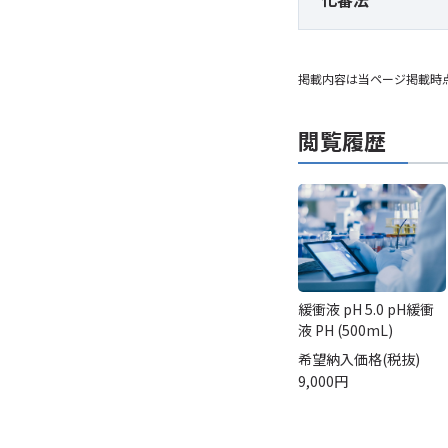
掲載内容は当ページ掲載時
閲覧履歴
緩衝液 pH 5.0 pH緩衝
液 PH (500mL)
希望納入価格(税抜)
9,000円