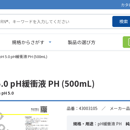
カタ
検索
規格からさがす
製品の選び方
H 5.0 pH緩衝液 PH (500mL)
.0 pH緩衝液 PH (500mL)
 pH 5.0
品番：43003105 ／ メーカー品
規格・用途
：pH緩衝液 PH
純