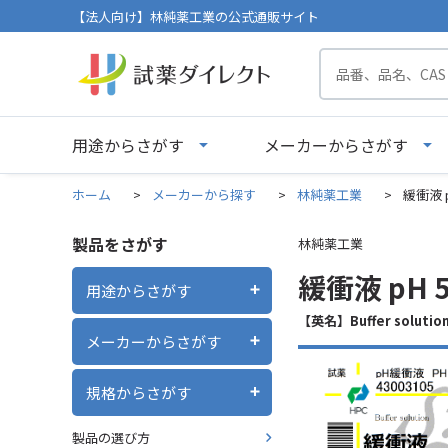
【法人向け】林純薬工業の公式通販サイト
用途からさがす
メーカーからさがす
ホーム
>
メーカーから探す
>
林純薬工業
>
緩衝液 p
製品をさがす
林純薬工業
緩衝液 pH 5
用途からさがす
【英名】Buffer solution
メーカーからさがす
規格からさがす
製品の選び方