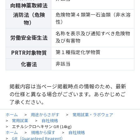
向精神薬取締法
消防法（危険
危険物第４類第一石油類（非水溶
性）
物）
名称を表示及び通知すべき危険物
労働安全衛生法
及び有害物
第１種指定化学物質
PRTR対象物質
非該当
化審法
掲載内容は当ページ掲載時点の情報のため、最新
の仕様と異なる場合がございます。あらかじめご
了承ください。
ホーム
用途からさがす
常用試薬・ラボウェア
>
>
常用試薬
自社規格
>
>
エチルシクロヘキサン GR (14kg)
>
ホーム
規格から探す
自社規格
>
>
GR（Guaranteed Reagent）
>