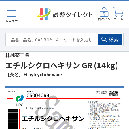
ログイン
カート
メニュー
検索
林純薬工業
エチルシクロヘキサン GR (14kg)
【英名】Ethylcyclohexane