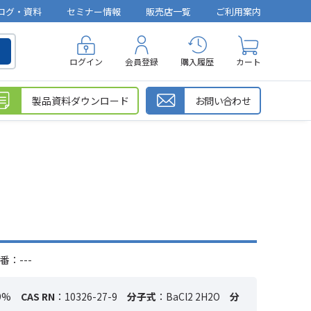
ログ・資料
セミナー情報
販売店一覧
ご利用案内
ログイン
会員登録
購入履歴
カート
製品資料ダウンロード
お問い合わせ
番：---
9%
CAS RN
：10326-27-9
分子式
：BaCl2 2H2O
分