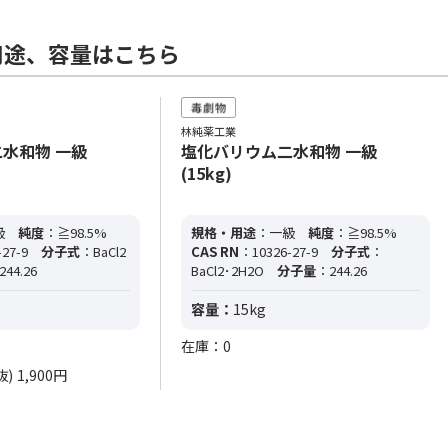
用途、容量はこちら
林純薬工業
水和物 一級
塩化バリウム二水和物 一級
(15kg)
級
純度
：≧98.5%
規格・用途
：一級
純度
：≧98.5%
27-9
分子式
：BaCl2
CAS RN
：10326-27-9
分子式
：
244.26
BaCl2･2H2O
分子量
：244.26
容量：
15kg
在庫：0
抜)
1,900円