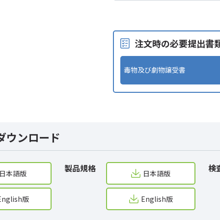
注文時の必要提出書
毒物及び劇物譲受書
ダウンロード
製品規格
検
日本語版
日本語版
English版
English版