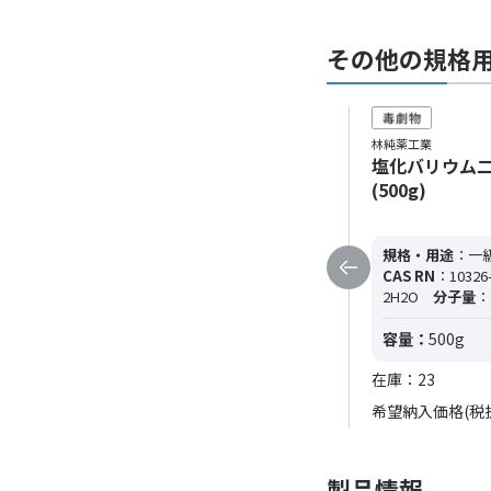
その他の規格
林純薬工業
林純薬工業
塩化バリウム二水和物 一級
塩化バリウム二
(15kg)
(500g)
規格・用途
：一級
純度
：≧98.5%
規格・用途
：一
CAS RN
：10326-27-9
分子式
：
CAS RN
：10326-
BaCl2･2H2O
分子量
：244.26
2H2O
分子量
：
容量：
15kg
容量：
500g
在庫：0
在庫：23
希望納入価格(税
製品情報