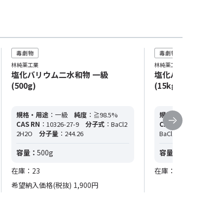
林純薬工業
林純薬工業
塩化バリウム二水和物 一級
塩化バリウム二水
(500g)
(15kg)
規格・用途
：一級
純度
：≧98.5%
規格・用途
：一級
CAS RN
：10326-27-9
分子式
：BaCl2
CAS RN
：10326-27-
2H2O
分子量
：244.26
BaCl2･2H2O
分子量
容量：
500g
容量：
15kg
在庫：23
在庫：0
希望納入価格(税抜)
1,900円