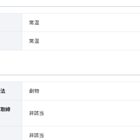
常温
常温
締法
劇物
薬取締
非該当
）
非該当