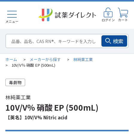
ログイン
カート
メニュー
検索
ホーム
メーカーから探す
林純薬工業
>
>
10V/V％ 硝酸 EP (500mL)
>
林純薬工業
10V/V％ 硝酸 EP (500mL)
【英名】10V/V% Nitric acid