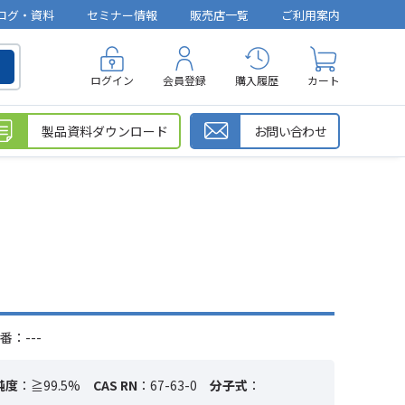
ログ・資料
セミナー情報
販売店一覧
ご利用案内
ログイン
会員登録
購入履歴
カート
製品資料ダウンロード
お問い合わせ
番：---
純度
：≧99.5%
CAS RN
：67-63-0
分子式
：