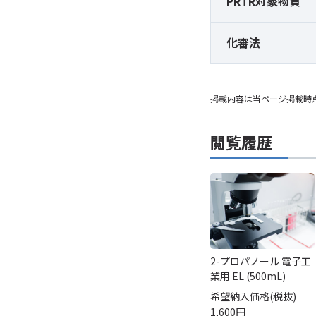
PRTR対象物質
化審法
掲載内容は当ページ掲載時
閲覧履歴
2-プロパノール 電子工
業用 EL (500mL)
希望納入価格(税抜)
1,600円