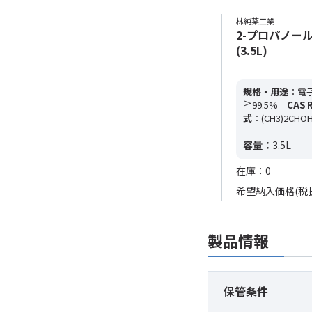
林純薬工業
2-プロパノール
(3.5L)
規格・用途
：電子
≧99.5%
CAS 
式
：(CH3)2CHO
容量：
3.5L
在庫：0
希望納入価格(税
製品情報
保管条件