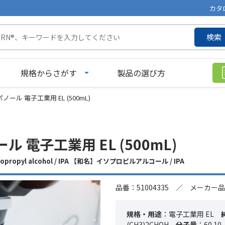
カタ
検索
規格からさがす
製品の選び方
ノール 電子工業用 EL (500mL)
ル 電子工業用 EL (500mL)
Isopropyl alcohol / IPA 【和名】イソプロピルアルコール / IPA
品番：51004335 ／ メーカー品
規格・用途
：電子工業用 EL
(CH3)2CHOH
分子量
：60.10