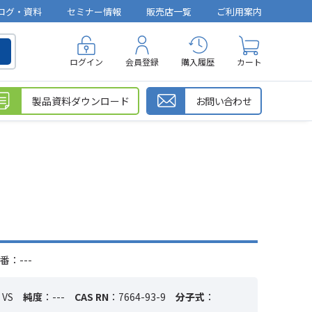
ログ・資料
セミナー情報
販売店一覧
ご利用案内
ログイン
会員登録
購入履歴
カート
製品資料ダウンロード
お問い合わせ
番：---
VS
純度
：---
CAS RN
：7664-93-9
分子式
：