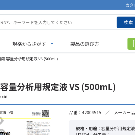
カタ
検索
規格からさがす
製品の選び方
 硫酸 容量分析用規定液 VS (500mL)
酸 容量分析用規定液 VS (500mL)
acid
品番：42004515 ／ メーカー品
規格・用途
：容量分析用規定液 
H2SO4
分子量
：---