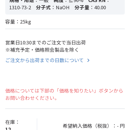
規格・用途
：一級
純度
：≧96%
CAS RN
：
1310-73-2
分子式
：NaOH
分子量
：40.00
容量：25kg
営業日10:30までのご注文で当日出荷
※補充予定・価格照会製品を除く
ご注文から出荷までの日数について
価格については下部の「価格を知りたい」ボタンから
お問い合わせください。
在庫：
希望納入価格（税抜）：
- 円
12