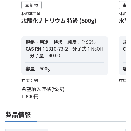
林純薬工業
林純薬
水酸化ナトリウム 特級 (500g)
水酸
規格・用途
：特級
純度
：≧96%
規
CAS RN
：1310-73-2
分子式
：NaOH
CAS
分子量
：40.00
容量：
500g
容
在庫：99
在庫：
希望納入価格(税抜)
1,800円
製品情報