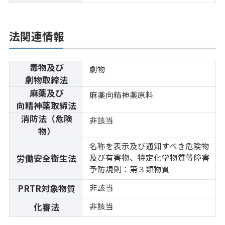
法関連情報
毒物及び
劇物
劇物取締法
麻薬及び
麻薬向精神薬原料
向精神薬取締法
消防法（危険
非該当
物）
名称を表示及び通知すべき危険物
及び有害物、特定化学物質等障害
労働安全衛生法
予防規則：第３類物質
非該当
PRTR対象物質
非該当
化審法