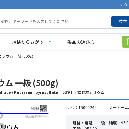
カタ
検索
規格からさがす
製品の選び方
リウム 一級 (500g)
 一級 (500g)
ulfate / Potassium pyrosulfate 【和名】ピロ硫酸カリウム
品番：16004245 ／ メーカー品
規格・用途
：一級
純度
：95.0
子量
：254.32