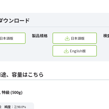
ダウンロード
製品規格
検
日本語版
日本語版
English版
用途、容量はこちら
級 (500g)
級
純度
：≧98.0%