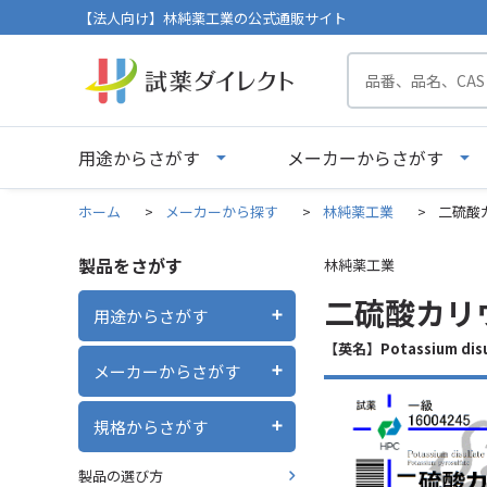
【法人向け】林純薬工業の公式通販サイト
用途からさがす
メーカーからさがす
ホーム
>
メーカーから探す
>
林純薬工業
>
二硫酸カ
製品をさがす
林純薬工業
二硫酸カリウム
用途からさがす
【英名】Potassium dis
メーカーからさがす
規格からさがす
製品の選び方