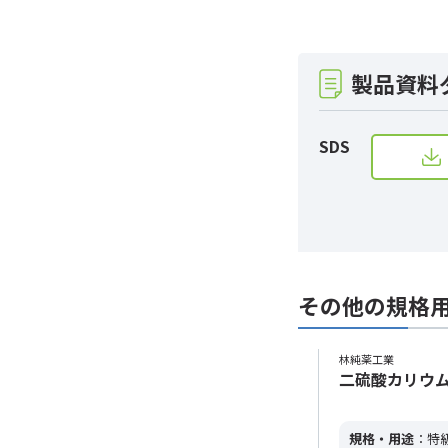
製品資料
SDS
その他の規格
林純薬工業
二硫酸カリウム 特
規格・用途
：特