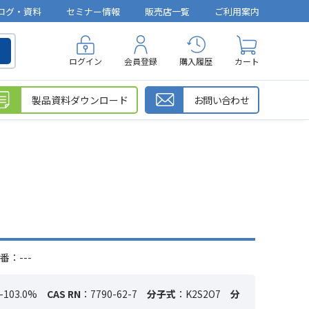
ログ・資料
セミナー情報
販売店一覧
ご利用案内
ログイン
会員登録
購入履歴
カート
製品資料ダウンロード
お問い合わせ
番：---
-103.0%
CAS RN
：7790-62-7
分子式
：K2S2O7
分