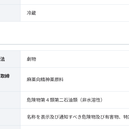
冷蔵
締法
劇物
薬取締
麻薬向精神薬原料
）
危険物第４類第二石油類（非水溶性）
名称を表示及び通知すべき危険物及び有害物、特