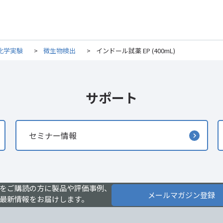
化学実験
>
微生物検出
>
インドール試薬 EP (400mL)
サポート
セミナー情報
をご購読の方に製品や評価事例、
メールマガジン登録
最新情報をお届けします。