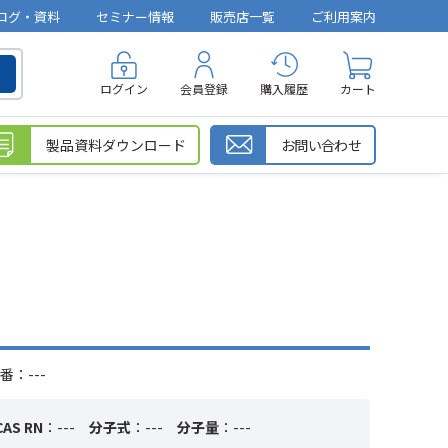
ログ・資料
セミナー情報
販売店一覧
ご利用案内
ログイン
会員登録
購入履歴
カート
製品資料ダウンロード
お問い合わせ
番：---
CAS RN
：---
分子式
：---
分子量
：---