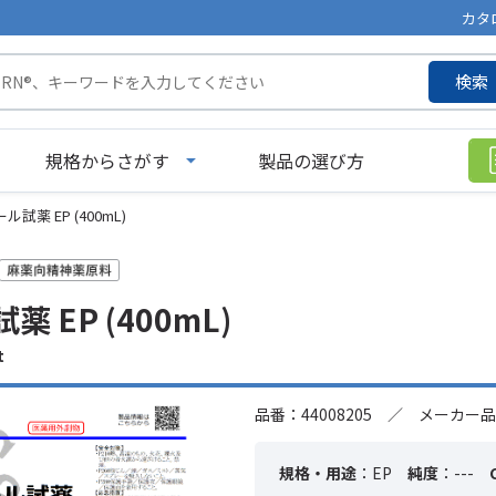
カタ
検索
規格からさがす
製品の選び方
試薬 EP (400mL)
 EP (400mL)
t
品番：44008205 ／ メーカー品
規格・用途
：EP
純度
：---