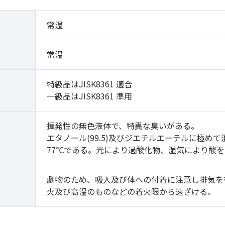
常温
常温
特級品はJISK8361 適合
一級品はJISK8361 準用
揮発性の無色液体で、特異な臭いがある。
エタノール(99.5)及びジエチルエーテルに極
77℃である。光により過酸化物、湿気により酸
劇物のため、吸入及び体への付着に注意し排気を
火及び高温のものなどの着火限から遠ざける。