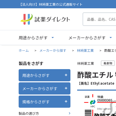
【法人向け】林純薬工業の公式通販サイト
用途からさがす
メーカーからさがす
ホーム
>
メーカーから探す
>
林純薬工業
>
酢酸エチル
製品をさがす
林純薬工業
酢酸エチル 特
用途からさがす
【英名】Ethyl acetate
メーカーからさがす
規格からさがす
製品の選び方