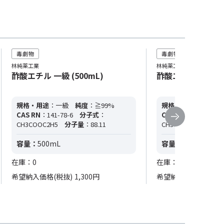
林純薬工業
林純薬工業
酢酸エチル 一級 (500mL)
酢酸エチル 一級 (3
規格・用途
：一級
純度
：≧99%
規格・用途
：一級
CAS RN
：141-78-6
分子式
：
CAS RN
：141-78-6
CH3COOC2H5
分子量
：88.11
CH3COOC2H5
分子
容量：
500mL
容量：
3L
在庫：0
在庫：0
希望納入価格(税抜)
1,300円
希望納入価格(税抜)
6