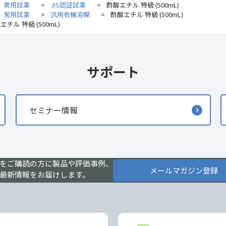
常用試薬
>
JIS認証試薬
>
酢酸エチル 特級 (500mL)
常用試薬
>
汎用有機溶媒
>
酢酸エチル 特級 (500mL)
エチル 特級 (500mL)
サポート
セミナー情報
をご購読の方に製品や評価事例、
メールマガジン登録
最新情報をお届けします。