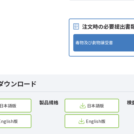
注文時の必要提出書
毒物及び劇物譲受書
ダウンロード
製品規格
検
日本語版
日本語版
English版
English版