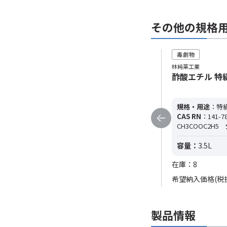
その他の規格
林純薬工業
林純薬工業
酢酸エチル 一級 (15kg)
酢酸エチル 特級 
規格・用途
：一級
純度
：≧99%
規格・用途
：特
CAS RN
：141-78-6
分子式
：
CAS RN
：141-78
CH3COOC2H5
分子量
：88.11
CH3COOC2H5
容量：
15kg
容量：
3.5L
在庫：0
在庫：8
希望納入価格(税
製品情報