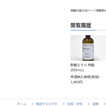
掲載内容は当ページ掲載時
閲覧履歴
酢酸エチル 特級
(500mL)
希望納入価格(税抜)
1,400円
ホーム
>
用途からさがす
>
合成・材料
>
溶媒