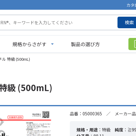
カタ
検索
規格からさがす
製品の選び方
 特級 (500mL)
級 (500mL)
品番：05000365 ／ メーカー品
規格・用途
：特級
純度
：≧99