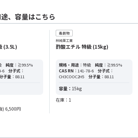
用途、容量はこちら
林純薬工業
(3.5L)
酢酸エチル 特級 (15kg)
級
純度
：≧99.5%
規格・用途
：特級
純度
：≧99.5%
-6
分子式
：
CAS RN
：141-78-6
分子式
：
分子量
：88.11
CH3COOC2H5
分子量
：88.11
容量：
15kg
在庫：1
抜)
6,500円