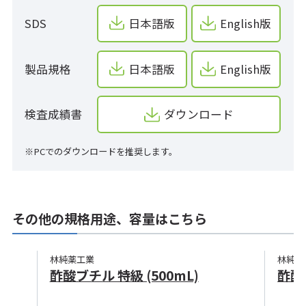
SDS
日本語版
English版
製品規格
日本語版
English版
検査成績書
ダウンロード
※PCでのダウンロードを推奨します。
その他の規格用途、容量はこちら
林純薬工業
林純薬
酢酸ブチル 特級 (500mL)
酢酸ブ