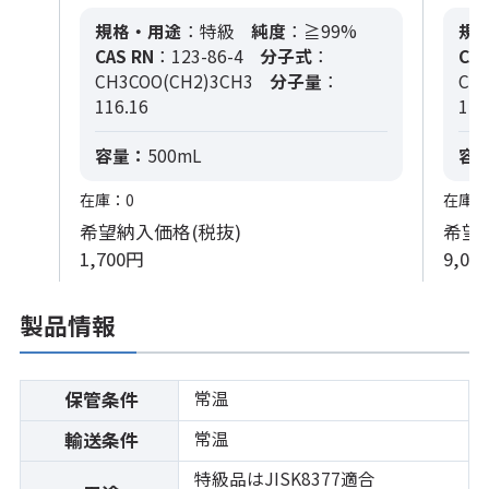
規格・用途
：特級
純度
：≧99%
規
CAS RN
：123-86-4
分子式
：
CAS
CH3COO(CH2)3CH3
分子量
：
CH
116.16
116
容量：
500mL
容
在庫：0
在庫：
希望納入価格(税抜)
希望
1,700円
9,00
製品情報
常温
保管条件
常温
輸送条件
特級品はJISK8377適合