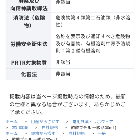
麻薬及び
非該当
向精神薬取締法
消防法（危険
危険物第４類第二石油類（非水溶
性）
物）
名称を表示及び通知すべき危険物
及び有害物、有機溶剤中毒予防規
労働安全衛生法
則：第２種有機溶剤
非該当
PRTR対象物質
非該当
化審法
掲載内容は当ページ掲載時点の情報のため、最新
の仕様と異なる場合がございます。あらかじめご
了承ください。
ホーム
用途からさがす
常用試薬・ラボウェア
>
>
常用試薬
自社規格
酢酸ブチル 一級 (500mL)
>
>
>
ホーム
規格から探す
自社規格
一級
>
>
>
酢酸ブチル 一級 (500mL)
>