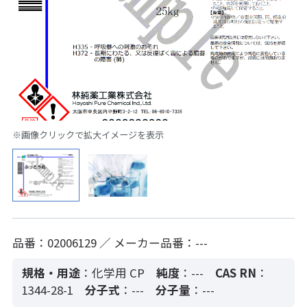
※画像クリックで拡大イメージを表示
品番：02006129 ／ メーカー品番：---
規格・用途
：化学用 CP
純度
：---
CAS RN
：
1344-28-1
分子式
：---
分子量
：---