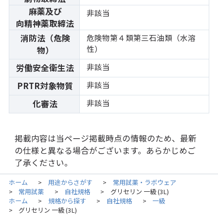
麻薬及び
非該当
向精神薬取締法
消防法（危険
危険物第４類第三石油類（水溶
性）
物）
非該当
労働安全衛生法
非該当
PRTR対象物質
非該当
化審法
掲載内容は当ページ掲載時点の情報のため、最新
の仕様と異なる場合がございます。あらかじめご
了承ください。
ホーム
用途からさがす
常用試薬・ラボウェア
>
>
常用試薬
自社規格
グリセリン 一級 (3L)
>
>
>
ホーム
規格から探す
自社規格
一級
>
>
>
グリセリン 一級 (3L)
>