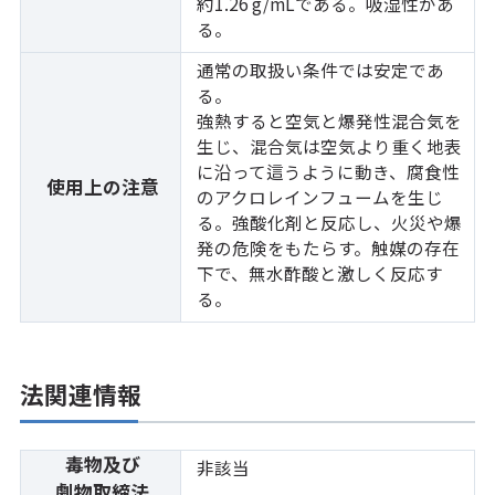
約1.26 g/mLである。吸湿性があ
る。
通常の取扱い条件では安定であ
る。
強熱すると空気と爆発性混合気を
生じ、混合気は空気より重く地表
に沿って這うように動き、腐食性
使用上の注意
のアクロレインフュームを生じ
る。強酸化剤と反応し、火災や爆
発の危険をもたらす。触媒の存在
下で、無水酢酸と激しく反応す
る。
法関連情報
毒物及び
非該当
劇物取締法