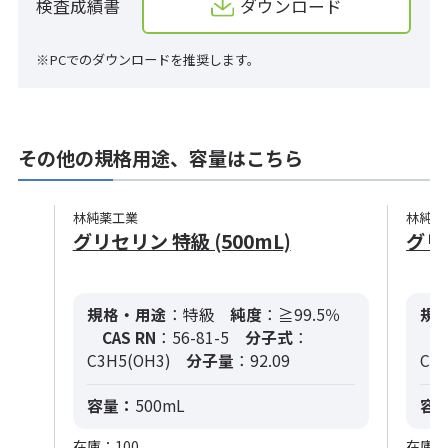
検査成績書
ダウンロード
※PCでのダウンロードを推奨します。
その他の規格用途、容量はこちら
林純薬工業
林純薬
グリセリン 特級 (500mL)
グリセ
規格・用途
：特級
純度
：≧99.5％
規
CAS RN
：56-81-5
分子式
：
C
C3H5(OH3)
分子量
：92.09
C3
容量：
500mL
容
在庫：100
在庫：