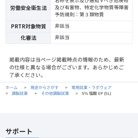
及び有害物、特定化学物質等障害
労働安全衛生法
予防規則：第３類物質
非該当
PRTR対象物質
非該当
化審法
掲載内容は当ページ掲載時点の情報のため、最新
の仕様と異なる場合がございます。あらかじめご
了承ください。
ホーム
用途からさがす
常用試薬・ラボウェア
>
>
調製試薬
その他調製試薬
5％ 塩酸 EP (5L)
>
>
>
サポート