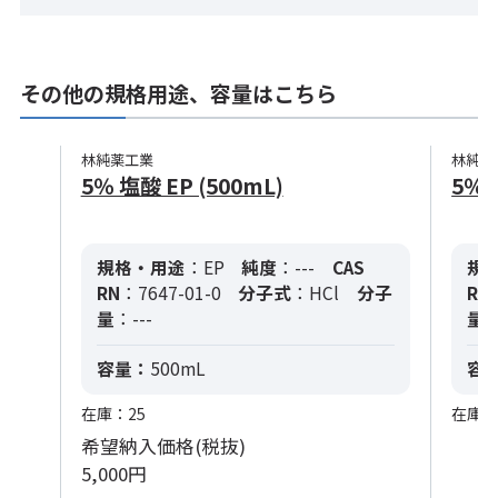
その他の規格用途、容量はこちら
林純薬工業
林純薬
5％ 塩酸 EP (500mL)
5％ 
規格・用途
：EP
純度
：---
CAS
規
RN
：7647-01-0
分子式
：HCl
分子
RN
量
：---
量
：
容量：
500mL
容
在庫：25
在庫：
希望納入価格(税抜)
5,000円