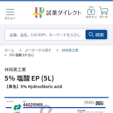
ログイン
カート
メニュー
検索
ホーム
メーカーから探す
林純薬工業
>
>
5％ 塩酸 EP (5L)
>
林純薬工業
5％ 塩酸 EP (5L)
【英名】5% Hydrochloric acid