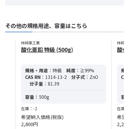
その他の規格用途、容量はこちら
林純薬工業
林純薬
酸化亜鉛 特級 (500g)
酸化亜
規格・用途
：特級
純度
：≧99%
規
CAS RN
：1314-13-2
分子式
：ZnO
CAS
分子量
：81.39
容量：
500g
容
在庫：-2
在庫：
希望納入価格(税抜)
希望
2,800円
2,20