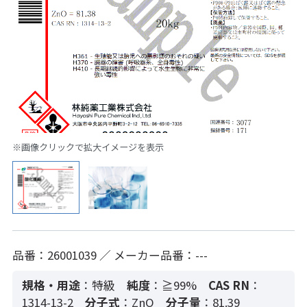
※画像クリックで拡大イメージを表示
品番：26001039 ／ メーカー品番：---
規格・用途
：特級
純度
：≧99%
CAS RN
：
1314-13-2
分子式
：ZnO
分子量
：81.39