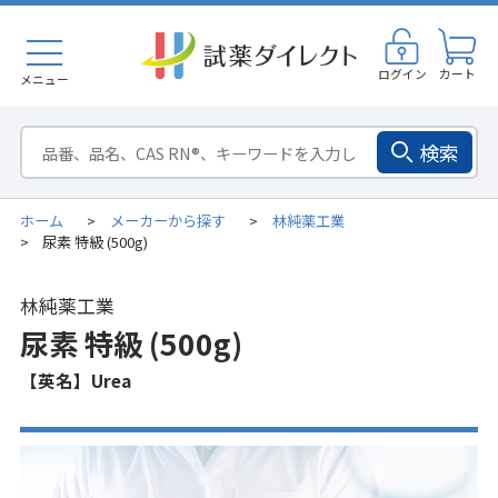
ログイン
カート
メニュー
検索
ホーム
メーカーから探す
林純薬工業
>
>
尿素 特級 (500g)
>
林純薬工業
尿素 特級 (500g)
【英名】Urea