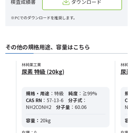
検査成績書
ダウンロード
※PCでのダウンロードを推奨します。
その他の規格用途、容量はこちら
林純薬工業
林純薬
尿素 特級 (20kg)
尿素 
規格・用途
：特級
純度
：≧99%
規
CAS RN
：57-13-6
分子式
：
CAS
NH2CONH2
分子量
：60.06
NH
容量：
20kg
容
在庫：0
在庫：