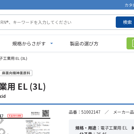
カタ
検索
規格からさがす
製品の選び方
工業用 EL (3L)
用 EL (3L)
cid
品番：51002147 ／ メーカー品
規格・用途
：電子工業用 EL