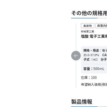
その他の規格
林純薬工業
林純薬工業
塩酸 電子工業用 EL (23kg)
塩酸 電子工業用 E
規格・用途
：電子工業用 EL
純度
：
規格・用途
：電子
35.0-37.0%
CAS RN
：7647-01-0
分
35.0-37.0%
CA
子式
：HCl
分子量
：36.46
子式
：HCl
分子
容量：
23kg
容量：
500mL
在庫：0
在庫：100
希望納入価格(税
製品情報