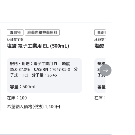
林純薬工業
林純薬工業
塩酸 電子工業用 EL (500mL)
塩酸 電子工業用 EL 
規格・用途
：電子工業用 EL
純度
：
規格・用途
：電子工業
35.0-37.0%
CAS RN
：7647-01-0
分
35.0-37.0%
CAS R
子式
：HCl
分子量
：36.46
子式
：HCl
分子量
：
容量：
500mL
容量：
23kg
在庫：100
在庫：0
希望納入価格(税抜)
1,400円