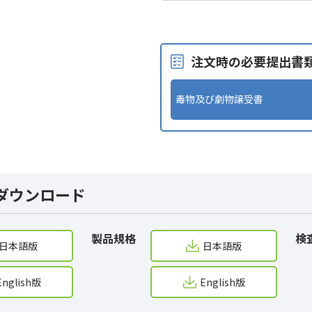
注文時の必要提出書
毒物及び劇物譲受書
ダウンロード
製品規格
検
日本語版
日本語版
English版
English版