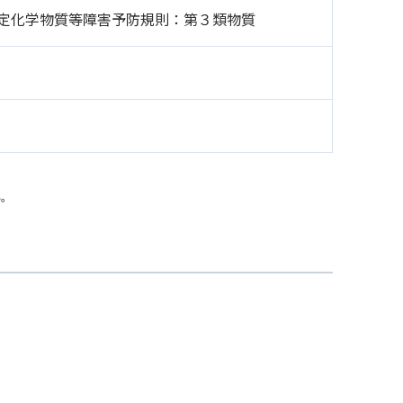
定化学物質等障害予防規則：第３類物質
い。