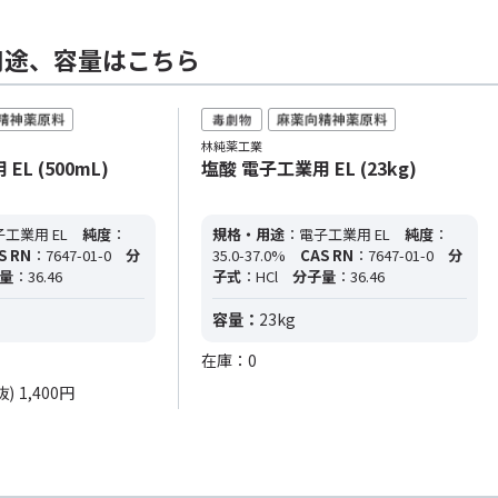
用途、容量はこちら
林純薬工業
L (500mL)
塩酸 電子工業用 EL (23kg)
工業用 EL
純度
：
規格・用途
：電子工業用 EL
純度
：
S RN
：7647-01-0
分
35.0-37.0%
CAS RN
：7647-01-0
分
量
：36.46
子式
：HCl
分子量
：36.46
容量：
23kg
在庫：0
抜)
1,400円