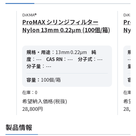
DiKMA®
DiKMA
ProMAX シリンジフィルター
Pr
Nylon 13mm 0.22μm (100個/箱)
Nyl
規格・用途
：13mm 0.22μm
純
規
度
：---
CAS RN
：---
分子式
：---
--
分子量
：---
量
：
容量：
100個/箱
容
在庫：0
在庫：
希望納入価格(税抜)
希望
28,800円
28,8
製品情報