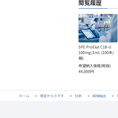
閲覧履歴
SPE ProElut C18-U
100mg/1mL (100本/
箱)
希望納入価格(税抜)
44,000円
ホーム
>
用途からさがす
>
分析
>
固相抽出
>