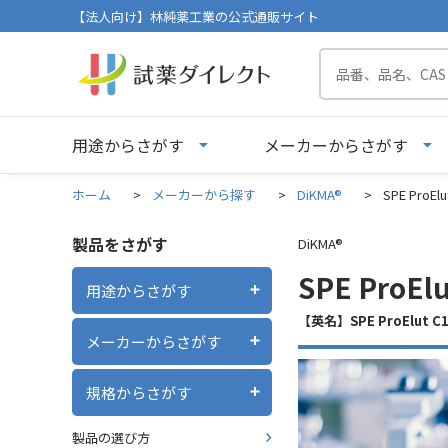
【法人向け】林純薬工業の公式通販サイト
用途からさがす
メーカーからさがす
ホーム
>
メーカーから探す
>
DiKMA®
>
SPE ProEl
製品をさがす
DiKMA®
SPE ProEl
用途からさがす
【英名】SPE ProElut C1
メーカーからさがす
規格からさがす
製品の選び方