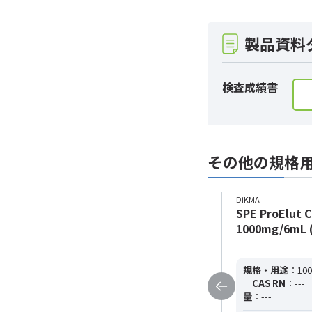
製品資料
検査成績書
その他の規格
DiKMA
DiKMA
SPE ProElut C18-U 5g/20mL (20
SPE ProElut 
本/箱)
1000mg/6mL 
規格・用途
：5g/20mL
純度
：---
規格・用途
：100
CAS RN
：---
分子式
：---
分子量
：-
CAS RN
：---
--
量
：---