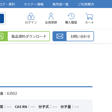
ログ・資料
セミナー情報
販売店一覧
ご利用案内
ログイン
会員登録
購入履歴
カート
製品資料ダウンロード
お問い合わせ
番：63502
度
：---
CAS RN
：---
分子式
：---
分子量
：---