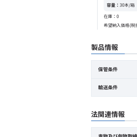
容量：
20本/箱
容量：
30本/箱
在庫：0
在庫：0
希望納入価格(税抜)
55,400円
希望納入価格(税
製品情報
保管条件
輸送条件
法関連情報
毒物及び
劇物取