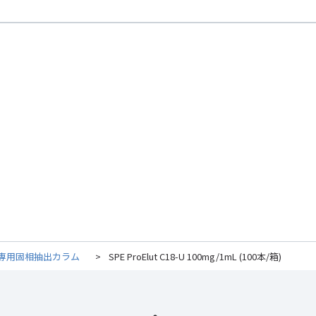
専用固相抽出カラム
>
SPE ProElut C18-U 100mg/1mL (100本/箱)