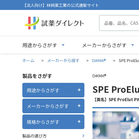
【法人向け】林純薬工業の公式通販サイト
用途からさがす
メーカーからさがす
ホーム
>
メーカーから探す
>
DiKMA®
>
SPE ProEl
製品をさがす
DiKMA®
SPE ProEl
用途からさがす
【英名】SPE ProElut P
メーカーからさがす
規格からさがす
製品の選び方