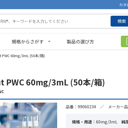
カタ
検索
規格からさがす
製品の選び方
ut PWC 60mg/3mL (50本/箱)
ut PWC 60mg/3mL (50本/箱)
WC
品番：99060234 ／ メーカー品
規格・用途
：60mg/3mL
純