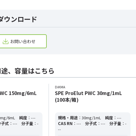
ダウンロード
お問い合わせ
用途、容量はこちら
DiKMA
 PWC 150mg/6mL
SPE ProElut PWC 30mg/1mL
(100本/箱)
mg/6mL
純度
：---
規格・用途
：30mg/1mL
純度
：---
分子式
：---
分子量
：-
CAS RN
：---
分子式
：---
分子量
：-
--