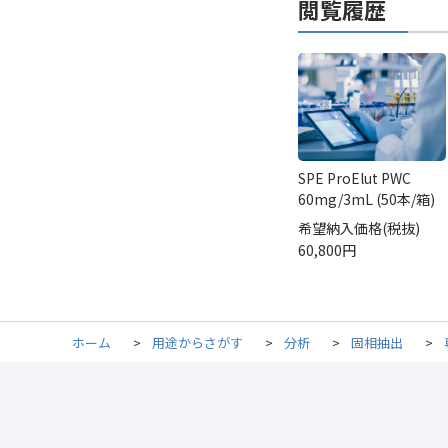
閲覧履歴
SPE ProElut PWC
60mg/3mL (50本/箱)
希望納入価格(税抜)
60,800円
ホーム
>
用途からさがす
>
分析
>
固相抽出
>