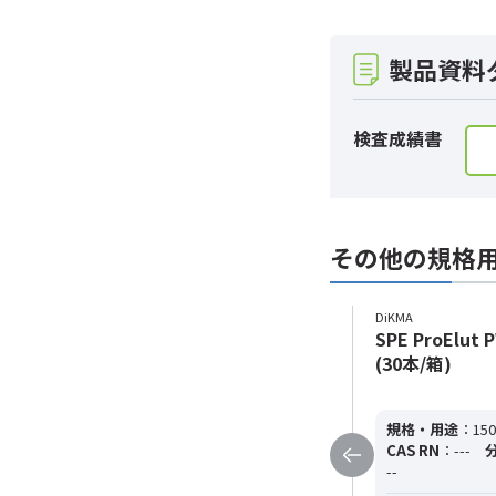
製品資料
検査成績書
その他の規格
DiKMA
DiKMA
SPE ProElut PWC 30mg/1mL
SPE ProElut
(100本/箱)
(30本/箱)
規格・用途
：30mg/1mL
純度
：---
規格・用途
：150
CAS RN
：---
分子式
：---
分子量
：-
CAS RN
：---
--
--