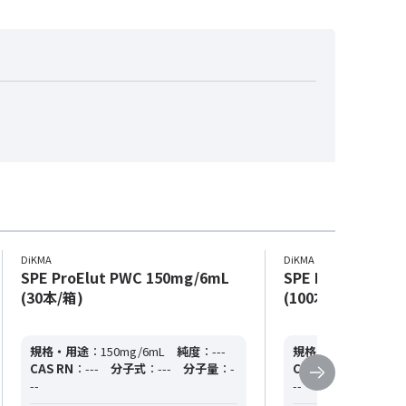
DiKMA
DiKMA
SPE ProElut PWC 150mg/6mL
SPE ProElut PW
(30本/箱)
(100本/箱)
規格・用途
：150mg/6mL
純度
：---
規格・用途
：30mg/1
CAS RN
：---
分子式
：---
分子量
：-
CAS RN
：---
分子
--
--