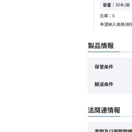
容量：
100本/箱
容量：
30本/箱
在庫：0
在庫：0
希望納入価格(税抜)
50,000円
希望納入価格(税
製品情報
保管条件
輸送条件
法関連情報
毒物及び
劇物取