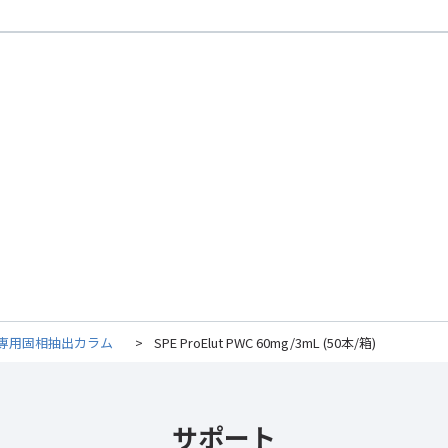
専用固相抽出カラム
>
SPE ProElut PWC 60mg/3mL (50本/箱)
サポート