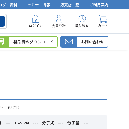
ログ・資料
セミナー情報
販売店一覧
ご利用案内
ログイン
会員登録
購入履歴
カート
製品資料ダウンロード
お問い合わせ
番：65712
度
：---
CAS RN
：---
分子式
：---
分子量
：---