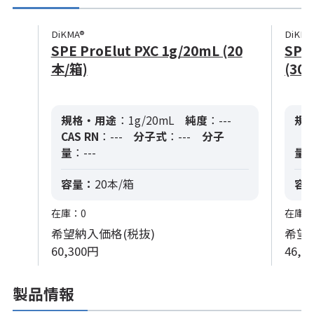
DiKMA®
DiKMA
SPE ProElut PXC 1g/20mL (20
SPE
本/箱)
(30
規格・用途
：1g/20mL
純度
：---
規
CAS RN
：---
分子式
：---
分子
C
量
：---
量
：
容量：
20本/箱
容
在庫：0
在庫：
希望納入価格(税抜)
希望
60,300円
46,4
製品情報