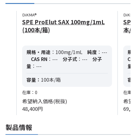
DiKMA®
DiKMA
SPE ProElut SAX 100mg/1mL
SPE 
(100本/箱)
本/箱
規格・用途
：100mg/1mL
純度
：---
規
CAS RN
：---
分子式
：---
分子
CAS
量
：---
量
：
容量：
100本/箱
容
在庫：0
在庫：
希望納入価格(税抜)
希望
48,400円
69,6
製品情報