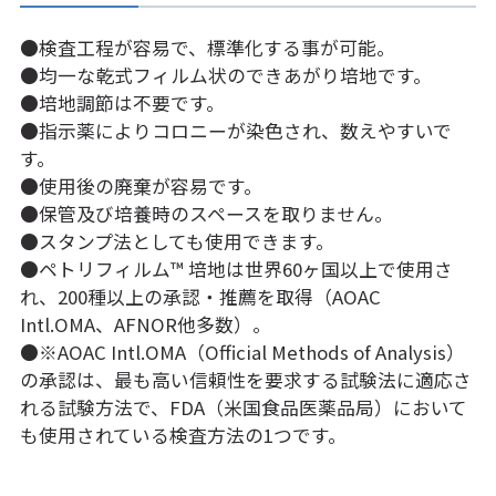
●検査工程が容易で、標準化する事が可能。
●均一な乾式フィルム状のできあがり培地です。
●培地調節は不要です。
●指示薬によりコロニーが染色され、数えやすいで
す。
●使用後の廃棄が容易です。
●保管及び培養時のスペースを取りません。
●スタンプ法としても使用できます。
●ペトリフィルム™ 培地は世界60ヶ国以上で使用さ
れ、200種以上の承認・推薦を取得（AOAC
Intl.OMA、AFNOR他多数）。
●※AOAC Intl.OMA（Official Methods of Analysis）
の承認は、最も高い信頼性を要求する試験法に適応さ
れる試験方法で、FDA（米国食品医薬品局）において
も使用されている検査方法の1つです。