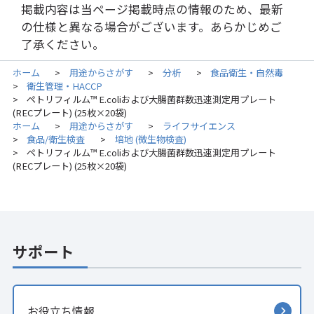
掲載内容は当ページ掲載時点の情報のため、最新
の仕様と異なる場合がございます。あらかじめご
了承ください。
ホーム
用途からさがす
分析
食品衛生・自然毒
>
>
>
衛生管理・HACCP
>
ペトリフィルム™ E.coliおよび大腸菌群数迅速測定用プレート
>
(RECプレート) (25枚×20袋)
ホーム
用途からさがす
ライフサイエンス
>
>
食品/衛生検査
培地 (微生物検査)
>
>
ペトリフィルム™ E.coliおよび大腸菌群数迅速測定用プレート
>
(RECプレート) (25枚×20袋)
サポート
お役立ち情報