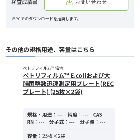
検査成績書
お問い合わせ
※PCでのダウンロードを推奨します。
その他の規格用途、容量はこちら
ペトリフィルム™ 培地
ペトリフィルム™ E.coliおよび大
腸菌群数迅速測定用プレート(REC
プレート) (25枚×2袋)
規格・用途
：---
純度
：---
CAS
RN
：---
分子式
：---
分子量
：---
容量：
25枚×2袋