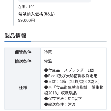
在庫：100
希望納入価格(税抜)
99,000円
製品情報
冷蔵
保管条件
常温
輸送条件
●付属品：スプレッダー1個
●E.coli及び大腸菌群数測定用
●入数：1箱（25枚/袋×2袋入）
●※「食品衛生検査指針 微生物
仕様
編2018」収載製品
●保存方法：8℃以下
●輸送条件：常温