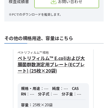
検査成績書
お問い合わせ
※PCでのダウンロードを推奨します。
その他の規格用途、容量はこちら
ペトリフィルム™ 培地
ペトリフィルム™ E.coliおよび大
腸菌群数測定用プレート(ECプレ
ート) (25枚×20袋)
規格・用途
：---
純度
：---
CAS
RN
：---
分子式
：---
分子量
：---
容量：
25枚×20袋