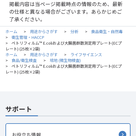
掲載内容は当ページ掲載時点の情報のため、最新
の仕様と異なる場合がございます。あらかじめご
了承ください。
ホーム
用途からさがす
分析
食品衛生・自然毒
>
>
>
衛生管理・HACCP
>
ペトリフィルム™ E.coliおよび大腸菌群数測定用プレート(ECプ
>
レート) (25枚×2袋)
ホーム
用途からさがす
ライフサイエンス
>
>
食品/衛生検査
培地 (微生物検査)
>
>
ペトリフィルム™ E.coliおよび大腸菌群数測定用プレート(ECプ
>
レート) (25枚×2袋)
サポート
お役立ち情報