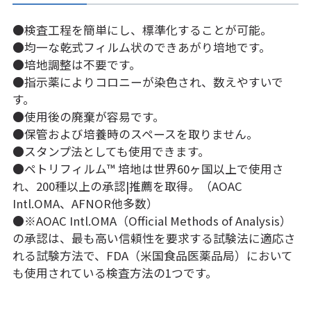
●検査工程を簡単にし、標準化することが可能。
●均一な乾式フィルム状のできあがり培地です。
●培地調整は不要です。
●指示薬によりコロニーが染色され、数えやすいで
す。
●使用後の廃棄が容易です。
●保管および培養時のスペースを取りません。
●スタンプ法としても使用できます。
●ペトリフィルム™ 培地は世界60ヶ国以上で使用さ
れ、200種以上の承認|推薦を取得。（AOAC
Intl.OMA、AFNOR他多数）
●※AOAC Intl.OMA（Official Methods of Analysis）
の承認は、最も高い信頼性を要求する試験法に適応さ
れる試験方法で、FDA（米国食品医薬品局）において
も使用されている検査方法の1つです。