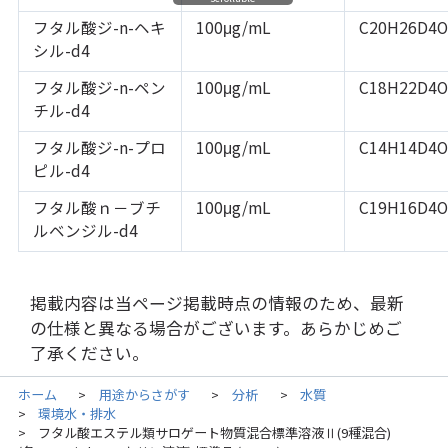
フタル酸ジ-n-ヘキ
100μg/mL
C20H26D4O
シル-d4
フタル酸ジ-n-ペン
100μg/mL
C18H22D4O
チル-d4
フタル酸ジ-n-プロ
100μg/mL
C14H14D4O
ピル-d4
フタル酸ｎ－ブチ
100μg/mL
C19H16D4O
ルベンジル-d4
掲載内容は当ページ掲載時点の情報のため、最新
の仕様と異なる場合がございます。あらかじめご
了承ください。
ホーム
用途からさがす
分析
水質
>
>
>
環境水・排水
>
フタル酸エステル類サロゲート物質混合標準溶液Ⅱ(9種混合)
>