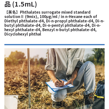
品 (1.5mL)
【英名】Phthalates surrogate mixed standard
solutionⅡ (9mix), 100μg/ml / in n-Hexane each of
Diethyl phthalate-d4, Di-n-propyl phthalate-d4, Di-n-
butyl phthalate-d4, Di-n-pentyl phthalate-d4, Di-n-
hexyl phthalate-d4, Benzyl n-butyl phthalate-d4,
Dicyclohexyl phthal