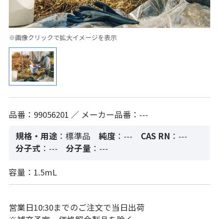
※画像クリックで拡大イメージを表示
品番：99056201 ／ メーカー品番：---
規格・用途
：標準品
純度
：---
CAS RN
：---
分子式
：---
分子量
：---
容量：1.5mL
営業日10:30までのご注文で当日出荷