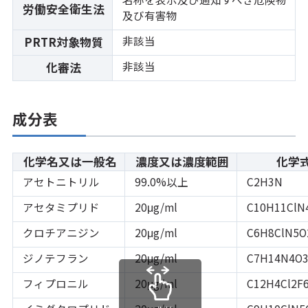
労働安全衛生法
及び有害物
非該当
PRTR対象物質
非該当
化審法
成分表
化学名又は一般名
濃度又は濃度範囲
化学
アセトニトリル
99.0%以上
C2H3N
アセタミプリド
20μg/ml
C10H11ClN
クロチアニジン
20μg/ml
C6H8ClN5O
ジノテフラン
20μg/ml
C7H14N4O
フィプロニル
20μg/ml
C12H4Cl2F