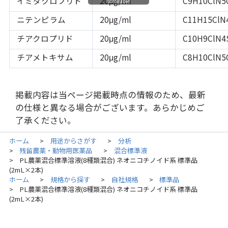
イミダクロプリド
20μg/ml
C9H10ClN5
scrollable
ニテンピラム
20μg/ml
C11H15ClN
チアクロプリド
20μg/ml
C10H9ClN4
チアメトキサム
20μg/ml
C8H10ClN5
掲載内容は当ページ掲載時点の情報のため、最新
の仕様と異なる場合がございます。あらかじめご
了承ください。
ホーム
用途からさがす
分析
>
>
残留農薬・動物用医薬品
混合標準液
>
>
PL農薬混合標準溶液(8種類混合) ネオニコチノイド系 標準品
>
(2mL×2本)
ホーム
規格から探す
自社規格
標準品
>
>
>
PL農薬混合標準溶液(8種類混合) ネオニコチノイド系 標準品
>
(2mL×2本)