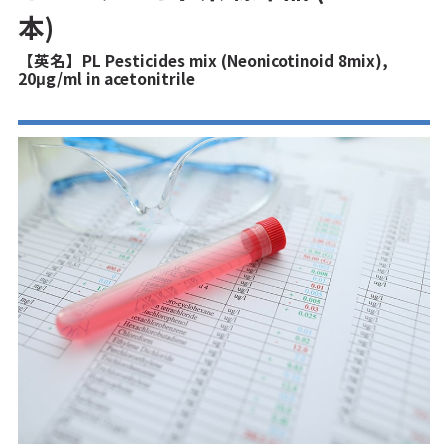
本)
【英名】PL Pesticides mix (Neonicotinoid 8mix),
20μg/ml in acetonitrile