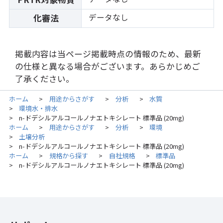
データなし
化審法
掲載内容は当ページ掲載時点の情報のため、最新
の仕様と異なる場合がございます。あらかじめご
了承ください。
ホーム
用途からさがす
分析
水質
>
>
>
環境水・排水
>
n-ドデシルアルコールノナエトキシレート 標準品 (20mg)
>
ホーム
用途からさがす
分析
環境
>
>
>
土壌分析
>
n-ドデシルアルコールノナエトキシレート 標準品 (20mg)
>
ホーム
規格から探す
自社規格
標準品
>
>
>
n-ドデシルアルコールノナエトキシレート 標準品 (20mg)
>