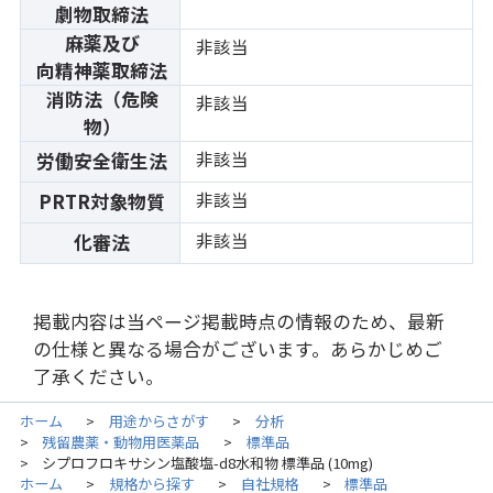
劇物取締法
麻薬及び
非該当
向精神薬取締法
消防法（危険
非該当
物）
非該当
労働安全衛生法
非該当
PRTR対象物質
非該当
化審法
掲載内容は当ページ掲載時点の情報のため、最新
の仕様と異なる場合がございます。あらかじめご
了承ください。
ホーム
用途からさがす
分析
>
>
残留農薬・動物用医薬品
標準品
>
>
シプロフロキサシン塩酸塩-d8水和物 標準品 (10mg)
>
ホーム
規格から探す
自社規格
標準品
>
>
>