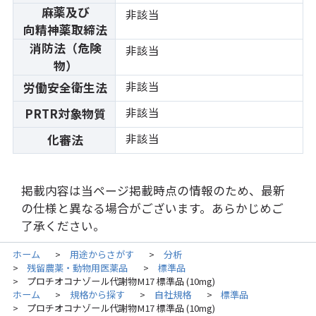
麻薬及び
非該当
向精神薬取締法
消防法（危険
非該当
物）
非該当
労働安全衛生法
非該当
PRTR対象物質
非該当
化審法
掲載内容は当ページ掲載時点の情報のため、最新
の仕様と異なる場合がございます。あらかじめご
了承ください。
ホーム
用途からさがす
分析
>
>
残留農薬・動物用医薬品
標準品
>
>
プロチオコナゾール代謝物M17 標準品 (10mg)
>
ホーム
規格から探す
自社規格
標準品
>
>
>
プロチオコナゾール代謝物M17 標準品 (10mg)
>