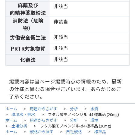
麻薬及び
非該当
向精神薬取締法
消防法（危険
非該当
物）
非該当
労働安全衛生法
非該当
PRTR対象物質
非該当
化審法
掲載内容は当ページ掲載時点の情報のため、最新
の仕様と異なる場合がございます。あらかじめご
了承ください。
ホーム
用途からさがす
分析
水質
>
>
>
環境水・排水
フタル酸モノベンジル-d4 標準品 (20mg)
>
>
ホーム
用途からさがす
分析
環境
>
>
>
土壌分析
フタル酸モノベンジル-d4 標準品 (20mg)
>
>
ホーム
規格から探す
自社規格
標準品
>
>
>