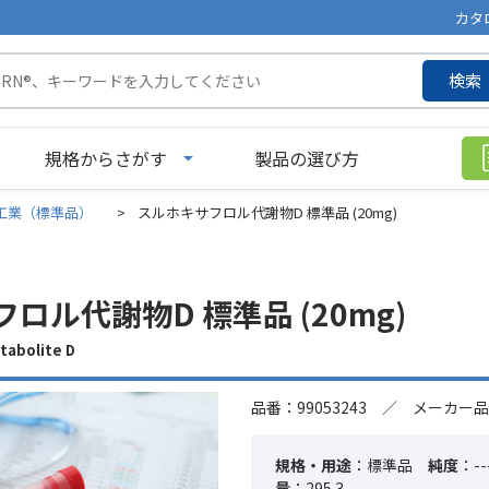
カタ
検索
規格からさがす
製品の選び方
工業（標準品）
>
スルホキサフロル代謝物D 標準品 (20mg)
ロル代謝物D 標準品 (20mg)
abolite D
品番：99053243 ／ メーカー品
規格・用途
：標準品
純度
：--
量
：295.3