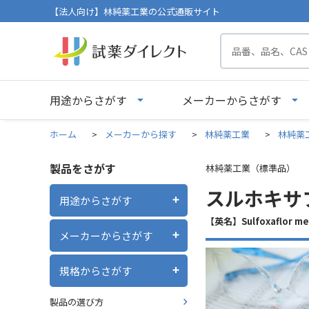
【法人向け】林純薬工業の公式通販サイト
用途からさがす
メーカーからさがす
ホーム
>
メーカーから探す
>
林純薬工業
>
林純薬
製品をさがす
林純薬工業（標準品）
スルホキサフ
用途からさがす
【英名】Sulfoxaflor met
メーカーからさがす
規格からさがす
製品の選び方