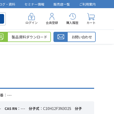
ログ・資料
セミナー情報
販売店一覧
ご利用案内
ログイン
会員登録
購入履歴
カート
製品資料ダウンロード
お問い合わせ
番：---
-
CAS RN
：---
分子式
：C10H12F3N3O2S
分子