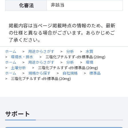
非該当
化審法
掲載内容は当ページ掲載時点の情報のため、最新
の仕様と異なる場合がございます。あらかじめご
了承ください。
ホーム
用途からさがす
分析
水質
>
>
>
環境水・排水
三塩化ブチルすず-d9 標準品 (20mg)
>
>
ホーム
用途からさがす
分析
環境
>
>
>
土壌分析
三塩化ブチルすず-d9 標準品 (20mg)
>
>
ホーム
規格から探す
自社規格
標準品
>
>
>
三塩化ブチルすず-d9 標準品 (20mg)
>
サポート