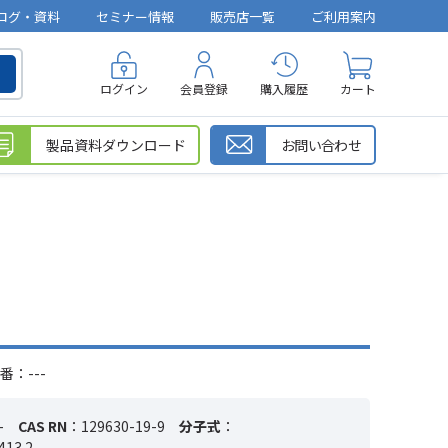
ログ・資料
セミナー情報
販売店一覧
ご利用案内
ログイン
会員登録
購入履歴
カート
製品資料ダウンロード
お問い合わせ
番：---
-
CAS RN
：129630-19-9
分子式
：
413.2