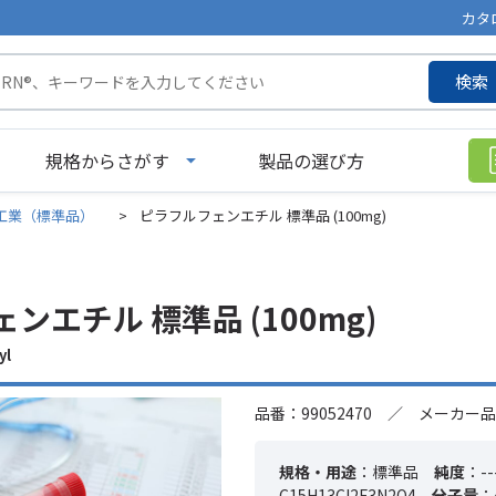
カタ
検索
規格からさがす
製品の選び方
工業（標準品）
>
ピラフルフェンエチル 標準品 (100mg)
ンエチル 標準品 (100mg)
yl
品番：99052470 ／ メーカー品
規格・用途
：標準品
純度
：--
C15H13Cl2F3N2O4
分子量
：