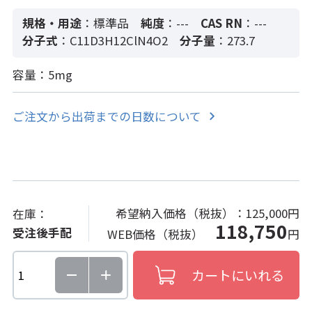
規格・用途
：標準品
純度
：---
CAS RN
：---
分子式
：C11D3H12ClN4O2
分子量
：273.7
容量：5mg
ご注文から出荷までの日数について
希望納入価格（税抜）：
125,000円
在庫：
118,750
受注後手配
WEB価格（税抜）
円